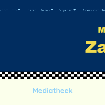
oort - Info
Toeren + Reizen
Vrijrijden
Rijders Instructi
Mediatheek